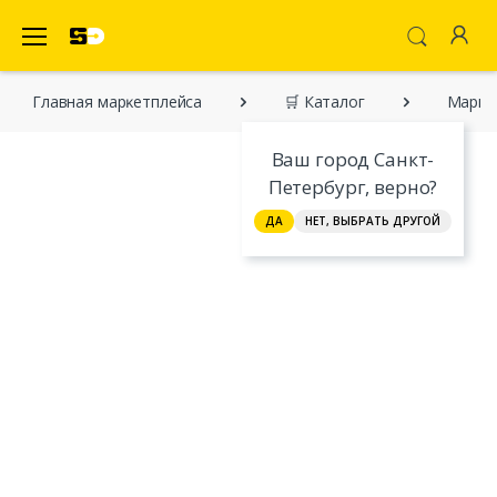
SecretDiscounter Маркетплейс
Главная марĸетплейса
🛒 Каталог
Марке
Ваш город Санкт-
Петербург, верно?
ДА
НЕТ, ВЫБРАТЬ ДРУГОЙ