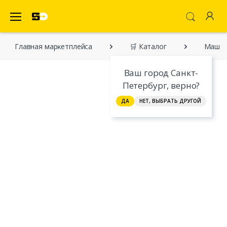
SecretDiscounter Маркетплейс
Главная марĸетплейса
🛒 Каталог
Машин
Ваш город Санкт-
Петербург, верно?
ДА
НЕТ, ВЫБРАТЬ ДРУГОЙ