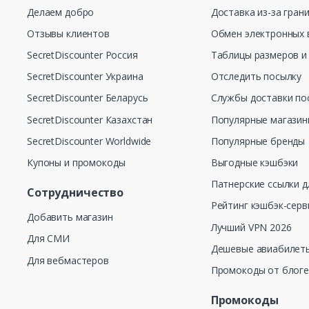
Делаем добро
Доставка из-за гран
Отзывы клиентов
Обмен электронных 
SecretDiscounter Россия
Таблицы размеров и
SecretDiscounter Украина
Отследить посылку
SecretDiscounter Беларусь
Службы доставки по
SecretDiscounter Казахстан
Популярные магази
SecretDiscounter Worldwide
Популярные бренды
Купоны и промокоды
Выгодные кэшбэки
Патнерские ссылки д
Сотрудничество
Рейтинг кэшбэк-серв
Добавить магазин
Лучший VPN 2026
Для СМИ
Дешевые авиабилеты
Для вебмастеров
Промокоды от блог
Промокоды