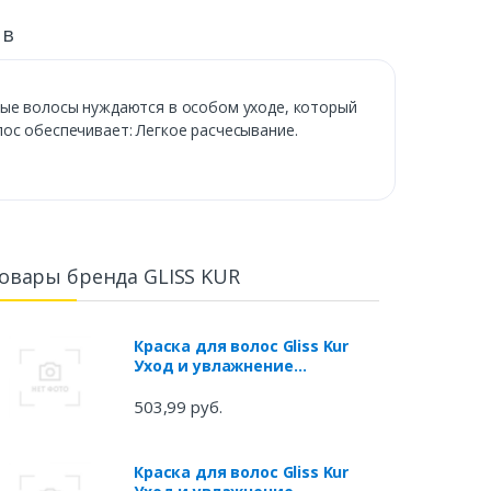
ыв
ные волосы нуждаются в особом уходе, который
ос обеспечивает: Легкое расчесывание.
овары бренда GLISS KUR
Краска для волос Gliss Kur
Уход и увлажнение
Натуральный медный тон 7-
7, 142,5 мл
503,99 руб.
Краска для волос Gliss Kur