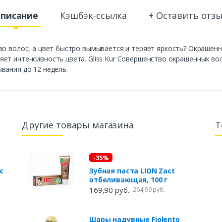
писание
Кэшбэк-ссылка
+ Оставить отз
во волос, а цвет быстро вымывается и теряет яркость? Окрашен
ет интенсивность цвета. Gliss Kur Совершенство окрашенных вол
вания до 12 недель.
Другие товары магазина
Т
-35%
c
Зубная паста LION Zact
отбеливающая, 100 г
169,90 руб.
264,99 руб.
Шары надувные Fiolento