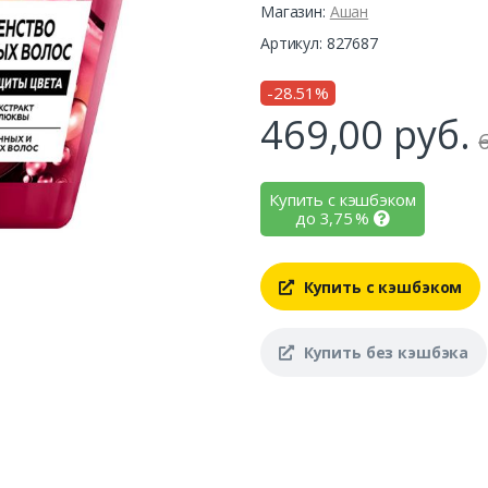
Магазин:
Ашан
Артикул: 827687
-28.51%
469,00
руб.
Купить с кэшбэком
до
3,75
%
Купить с кэшбэком
Купить без кэшбэка