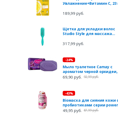
Увлажнение+Витамин С, 23 
189,99 руб.
Щетка для укладки волос
Studio Style для массажа
укладки и сушки феном
317,99 руб.
-24%
Мыло туалетное Camay с
ароматом черной орхидеи,
85 г
69,90 руб.
92,99 руб.
-43%
Вioмаска для сияния кожи 
пробиотиками серии power
shake mask Eveline, 10мл
49,95 руб.
87,99 руб.