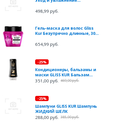
Уход и увлажнение
шоколадный каштановый
тон 6-68, 142,5 мл
498,99 руб.
Гель-маска для волос Gliss
Kur Безупречно длинные, 300
мл
654,99 руб.
-25%
Кондиционеры, бальзамы и
маски GLISS KUR Бальзам
Экстремальное
351,00 руб.
469,00 руб.
Восстановление
-25%
Шампуни GLISS KUR Шампунь
ЖИДКИЙ ШЕЛК
288,00 руб.
385,00 руб.