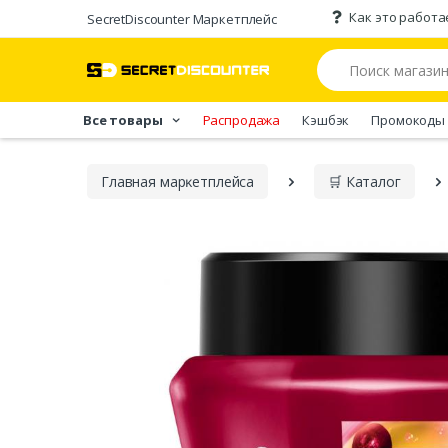
Как это работа
SecretDiscounter Маркетплейс
Все товары
Распродажа
Кэшбэк
Промокоды
Главная марĸетплейса
🛒 Каталог