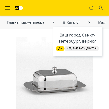
SecretDiscounter Маркетплейс
Главная марĸетплейса
🛒 Каталог
Маслен
Ваш город Санкт-
Петербург, верно?
ДА
НЕТ, ВЫБРАТЬ ДРУГОЙ