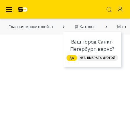
SecretDiscounter Маркетплейс
Главная марĸетплейса
🛒 Каталог
Матема
Ваш город Санкт-
Петербург, верно?
ДА
НЕТ, ВЫБРАТЬ ДРУГОЙ