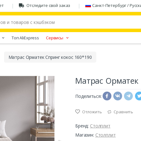
ет
Отследите свой заказ
Санкт-Петербург / Русск
Tоп AliExpress
Сервисы
Матрас Орматек Спринг кокос 160*190
Матрас Орматек 
Поделиться:
Отложить
Сравнить
Бренд:
Столплит
Магазин:
Столплит