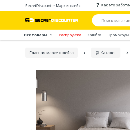
Как это работа
SecretDiscounter Маркетплейс
Все товары
Распродажа
Кэшбэк
Промокоды
Главная марĸетплейса
🛒 Каталог