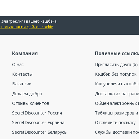
 для трекинга вашего кэшбэка.
спользования файлов cookie
Компания
Полезные ссылк
О нас
Пригласить друга ($)
Контакты
Кэшбэк без покупок
Вакансии
Как увеличить кэшбэ
Делаем добро
Доставка из-за гран
Отзывы клиентов
Обмен электронных 
SecretDiscounter Россия
Таблицы размеров и
SecretDiscounter Украина
Отследить посылку
SecretDiscounter Беларусь
Службы доставки по