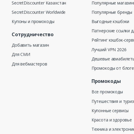
SecretDiscounter Казахстан
Популярные магази
SecretDiscounter Worldwide
Популярные бренды
Купоны и промокоды
Выгодные кэшбэки
Патнерские ссылки д
Сотрудничество
Рейтинг кэшбэк-серв
Добавить магазин
Лучший VPN 2026
Для СМИ
Дешевые авиабилеты
Для вебмастеров
Промокоды от блог
Промокоды
Все промокоды
Путешествия и тури
Купонные сервисы
Красота и здоровье
Техника и электрони