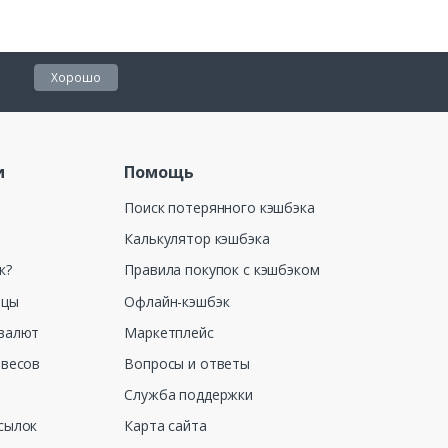
Хорошо
и
Помощь
Поиск потерянного кэшбэка
Калькулятор кэшбэка
к?
Правила покупок с кэшбэком
ицы
Офлайн-кэшбэк
валют
Маркетплейс
 весов
Вопросы и ответы
Служба поддержки
сылок
Карта сайта