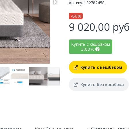
Артикул: 82782458
-80%
9 020,00
руб
Купить с кэшбэком
3,00
%
Купить с кэшбэком
Купить без кэшбэка