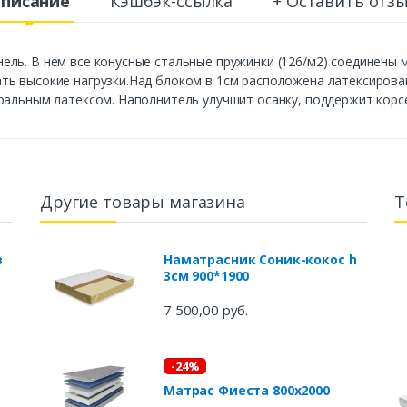
писание
Кэшбэк-ссылка
+ Оставить отз
ель. В нем все конусные стальные пружинки (126/м2) соединены
ь высокие нагрузки.Над блоком в 1см расположена латексирован
ральным латексом. Наполнитель улучшит осанку, поддержит корс
Другие товары магазина
Т
в
Наматрасник Соник-кокос h
3см 900*1900
7 500,00 руб.
-24%
Матрас Фиеста 800х2000