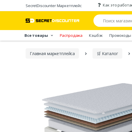
Как это работа
SecretDiscounter Маркетплейс
Все товары
Распродажа
Кэшбэк
Промокоды
Главная марĸетплейса
🛒 Каталог