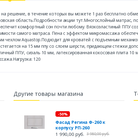
 на решение, в течение которых вы можете 1 раз бесплатно обм
овская область.Подробности акции тут.Многослойный матрас, по
беспечит комфортный сон почти любому. Вязкоэластиный ППУ со
оимости самого матраса. Пена с эффектом микромассажа обеспеч
м чехлом Aquastop.Подходит для кроватей с подъемным механиз
стегается на 15 мм ппу со слоем шерсти, придающем стежки доп
стичный ППУ, сизаль 10 мм, латексированная кокосовая плита 10
ссажа.Нагрузка: 120
Другие товары магазина
Т
-50%
Фасад Регина Ф-260 к
корпусу РП-260
1 990,00 руб.
3 980,00 руб.