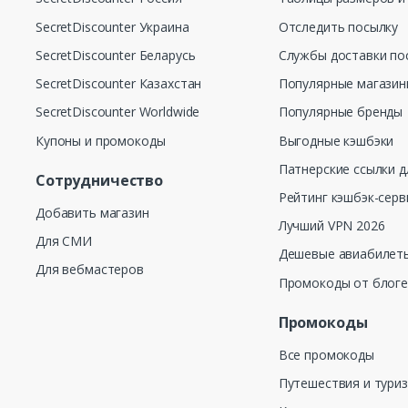
SecretDiscounter Украина
Отследить посылку
SecretDiscounter Беларусь
Службы доставки по
SecretDiscounter Казахстан
Популярные магази
SecretDiscounter Worldwide
Популярные бренды
Купоны и промокоды
Выгодные кэшбэки
Патнерские ссылки д
Сотрудничество
Рейтинг кэшбэк-серв
Добавить магазин
Лучший VPN 2026
Для СМИ
Дешевые авиабилеты
Для вебмастеров
Промокоды от блог
Промокоды
Все промокоды
Путешествия и тури