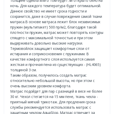
толщине одеяла или о том будет ли открыто окно на
ночь. Для каждого температура будет оптимальной.
Данное свойство не имеет срока годности и
сохранится, даже в случае повреждения самой ткани
матраса.В основе матраса лежит блок независимых
пружин (мультипакет) 500 пр/м2, благодаря такой
плотности пружин, матрас может повторять контуры
спящего с максимальной точностью и при этом
выдерживать довольно высокие нагрузки.
Термовойлок защищает комфортные слои от
истирания и соприкосновения с пружинами. В
качестве комфортного слоя используется самая
жесткая и прочная пена из существующих - (HL4065)
толщиной 3 см.
Таким образом, получилось создать матрас
относительно небольшой высоты, но при этом с
очень высоким уровнем комфорта.
Матрас подойдет для пар с разницей в весе не более
30 кг. Чехол стегается на 15 мм пене, ткань чехла -
приятный мягкий трикотаж. Для продления срока
службы рекомендуется использовать матрас с
защитным чехлом AquaStop. Матрас отвечает за