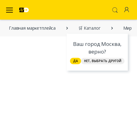
SecretDiscounter Маркетплейс
Главная марĸетплейса
🛒 Каталог
Мир пр
Ваш город Москва,
верно?
ДА
НЕТ, ВЫБРАТЬ ДРУГОЙ