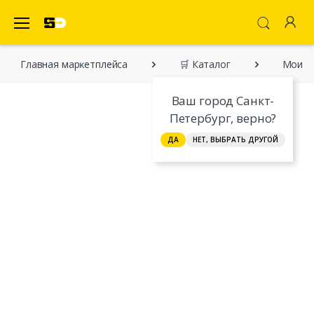
SecretDiscounter Маркетплейс
Главная марĸетплейса
🛒 Каталог
Мои пе
Ваш город Санкт-
Петербург, верно?
ДА
НЕТ, ВЫБРАТЬ ДРУГОЙ