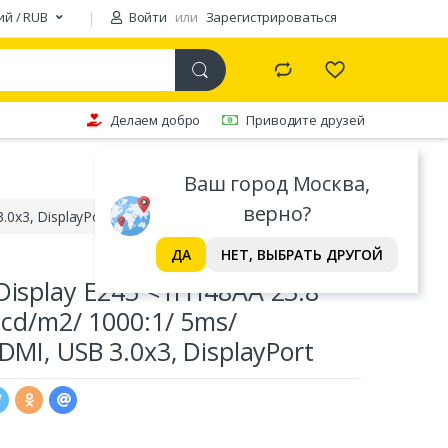
ий / RUB
Войти
или
Зарегистрироваться
Делаем добро
Приводите друзей
Ваш город Москва,
верно?
.0x3, DisplayPort
ДА
НЕТ, ВЫБРАТЬ ДРУГОЙ
Display E243 <1FH48AA 23.8"
 cd/m2/ 1000:1/ 5ms/
DMI, USB 3.0x3, DisplayPort