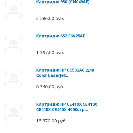
Картридж 950 (CN049AE)
3 586,00 руб.
Картридж 652 F6V25AE
1 397,00 руб.
Картридж HP CC532AC для
Сolor LaserJet
CP2020/2025n/2025dn/2025x/CM
2320fxi/2320n/2320nf желтый
6 340,00 руб.
3500стр
Картридж HP CE410X CE410X
CE410X CE410X 4000стр
Черный
15 370,00 руб.