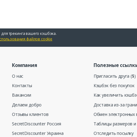
 для трекинга вашего кэшбэка.
спользования файлов cookie
Компания
Полезные ссылк
О нас
Пригласить друга ($)
Контакты
Кэшбэк без покупок
Вакансии
Как увеличить кэшбэ
Делаем добро
Доставка из-за гран
Отзывы клиентов
Обмен электронных 
SecretDiscounter Россия
Таблицы размеров и
SecretDiscounter Украина
Отследить посылку