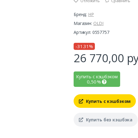
Отложить
Сравнить
Бренд:
HP
Магазин:
OLDI
Артикул: 0557757
-31.31%
26 770,00
ру
Купить с кэшбэком
0,50
%
Купить с кэшбэком
Купить без кэшбэка