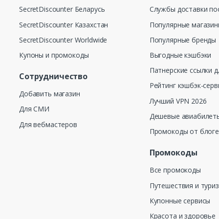
SecretDiscounter Беларусь
Службы доставки по
SecretDiscounter Казахстан
Популярные магази
SecretDiscounter Worldwide
Популярные бренды
Купоны и промокоды
Выгодные кэшбэки
Патнерские ссылки д
Сотрудничество
Рейтинг кэшбэк-серв
Добавить магазин
Лучший VPN 2026
Для СМИ
Дешевые авиабилеты
Для вебмастеров
Промокоды от блог
Промокоды
Все промокоды
Путешествия и тури
Купонные сервисы
Красота и здоровье