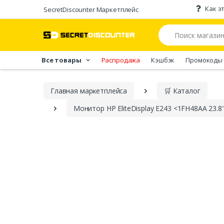
Как э
SecretDiscounter Маркетплейс
Все товары
Распродажа
Кэшбэк
Промокоды
Главная марĸетплейса
🛒 Каталог
Монитор HP EliteDisplay E243 <1FH48AA 23.8" 