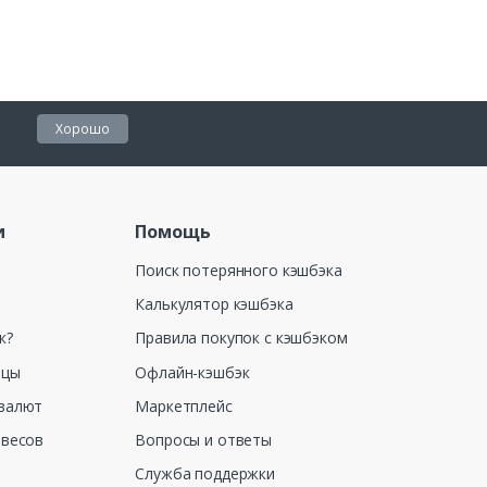
Хорошо
и
Помощь
Поиск потерянного кэшбэка
Калькулятор кэшбэка
к?
Правила покупок с кэшбэком
ицы
Офлайн-кэшбэк
валют
Маркетплейс
 весов
Вопросы и ответы
Служба поддержки