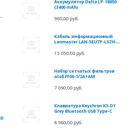
Аккумулятор Delta LP-18650
(3400 mAh)
2,
960,00 руб.
a
Кабель информационный
Lanmaster LAN-5EUTP-LSZH-
GY кат.5е U/UTP не
экранированный 4X2X24AWG
15 050,00 руб.
LSZH внутренний 305м серый
Набор сетчатых фильтров
atoll FF06-1/2A+AM
7 090,00 руб.
Клавиатура Keychron K3-D1
Grey Bluetooth USB Type-C
BD
8 960,00 руб.