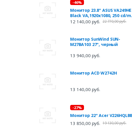
-46%
Монитор 23.8" ASUS VA249HE
Black VA,1920x1080, 250 cd/m
5 ms,3000:1, D-Sub, HDMI, ves
12 140,00 руб.
22 770,00 руб.
Монитор SunWind SUN-
M27BA103 27", черный
13 940,00 руб.
Монитор ACD W2742H
13 140,00 руб.
-27%
Монитор 22" Acer V226HQLB
13 850,00 руб.
19 130,00 руб.