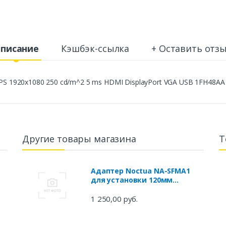
писание
Кэшбэк-ссылка
+ Оставить отз
IPS 1920x1080 250 cd/m^2 5 ms HDMI DisplayPort VGA USB 1FH48AA
Другие товары магазина
Т
Адаптер Noctua NA-SFMA1
для установки 120мм
вентилятора на 140мм
радиатор
1 250,00 руб.