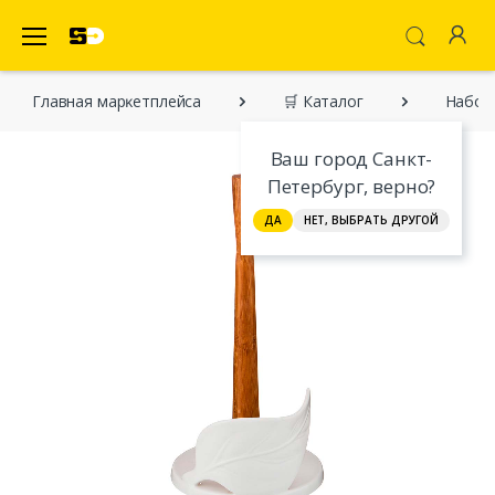
SecretDiscounter Маркетплейс
Главная марĸетплейса
🛒 Каталог
Набор 
Ваш город Санкт-
Петербург, верно?
ДА
НЕТ, ВЫБРАТЬ ДРУГОЙ