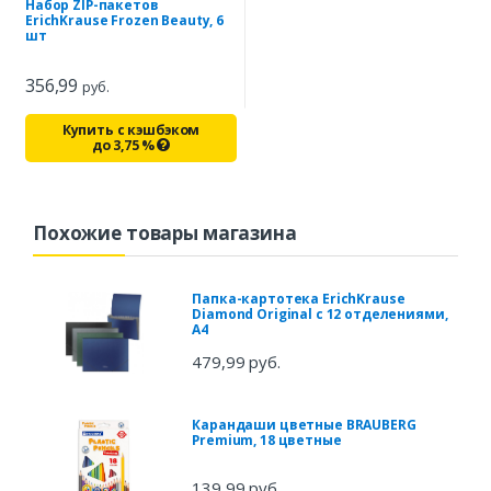
Набор ZIP-пакетов
ErichKrause Frozen Beauty, 6
шт
356,99
руб.
Купить с кэшбэком
до
3,75
%
Похожие товары магазина
Папка-картотека ErichKrause
Diamond Original с 12 отделениями,
A4
479,99 руб.
Карандаши цветные BRAUBERG
Premium, 18 цветные
139,99 руб.