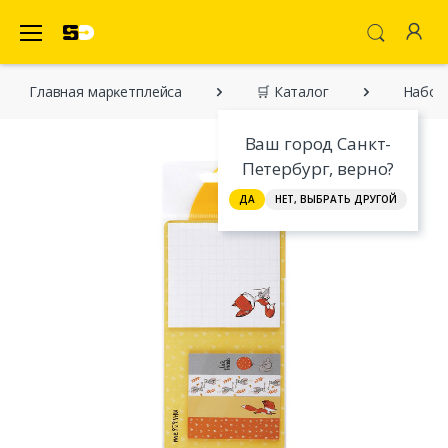
SecretDiscounter Маркетплейс
Главная марĸетплейса
🛒 Каталог
Набор 
Ваш город Санкт-
Петербург, верно?
ДА
НЕТ, ВЫБРАТЬ ДРУГОЙ