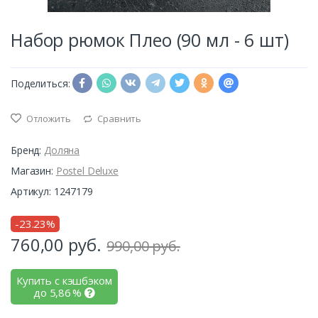
Набор рюмок Плео (90 мл - 6 шт)
Поделиться:
Отложить
Сравнить
Бренд:
Доляна
Магазин:
Postel Deluxe
Артикул: 1247179
-23.23%
760,00
руб.
990,00 руб.
Купить с кэшбэком
до
5,86
%