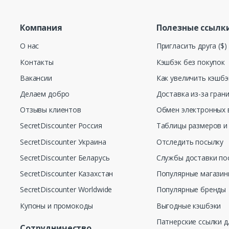
Компания
Полезные ссылк
О нас
Пригласить друга ($)
Контакты
Кэшбэк без покупок
Вакансии
Как увеличить кэшбэ
Делаем добро
Доставка из-за гран
Отзывы клиентов
Обмен электронных 
SecretDiscounter Россия
Таблицы размеров и
SecretDiscounter Украина
Отследить посылку
SecretDiscounter Беларусь
Службы доставки по
SecretDiscounter Казахстан
Популярные магази
SecretDiscounter Worldwide
Популярные бренды
Купоны и промокоды
Выгодные кэшбэки
Патнерские ссылки д
Сотрудничество