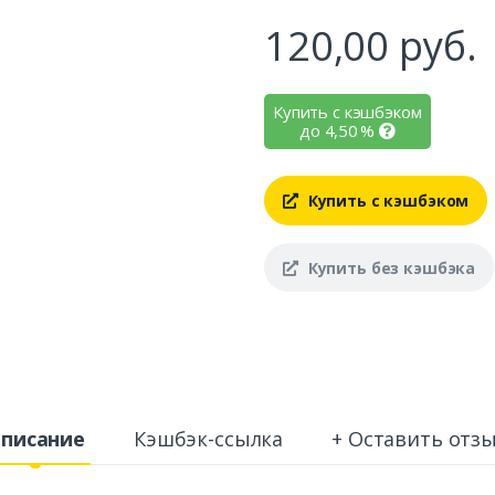
120,00
руб.
Купить с кэшбэком
до
4,50
%
Купить с кэшбэком
Купить без кэшбэка
писание
Кэшбэк-ссылка
+ Оставить отз