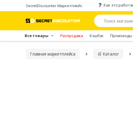
Как это работа
SecretDiscounter Маркетплейс
Все товары
Распродажа
Кэшбэк
Промокоды
Главная марĸетплейса
🛒 Каталог