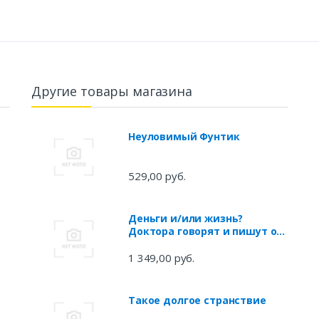
Другие товары магазина
Неуловимый Фунтик
529,00 руб.
Деньги и/или жизнь?
Доктора говорят и пишут о
здоровье, и просят не путать
медицину со
1 349,00 руб.
здравоохранением
Такое долгое странствие