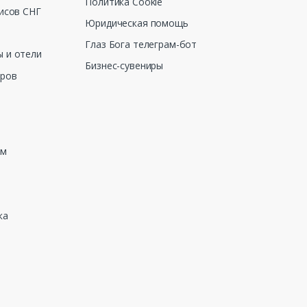
Политика Cookie
исов СНГ
Юридическая помощь
Глаз Бога телеграм-бот
 и отели
Бизнес-сувениры
еров
зм
ка