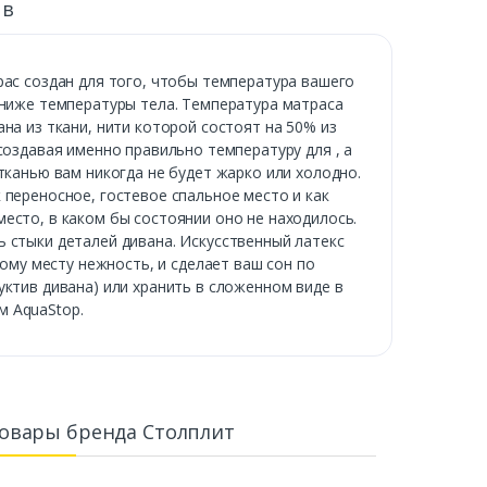
ыв
рас создан для того, чтобы температура вашего
 ниже температуры тела. Температура матраса
на из ткани, нити которой состоят на 50% из
создавая именно правильно температуру для , а
тканью вам никогда не будет жарко или холодно.
 переносное, гостевое спальное место и как
есто, в каком бы состоянии оно не находилось.
 стыки деталей дивана. Искусственный латекс
ному месту нежность, и сделает ваш сон по
уктив дивана) или хранить в сложенном виде в
м AquaStop.
овары бренда Столплит