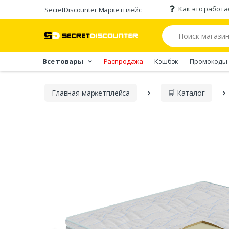
Как это работа
SecretDiscounter Маркетплейс
Все товары
Распродажа
Кэшбэк
Промокоды
Главная марĸетплейса
🛒 Каталог