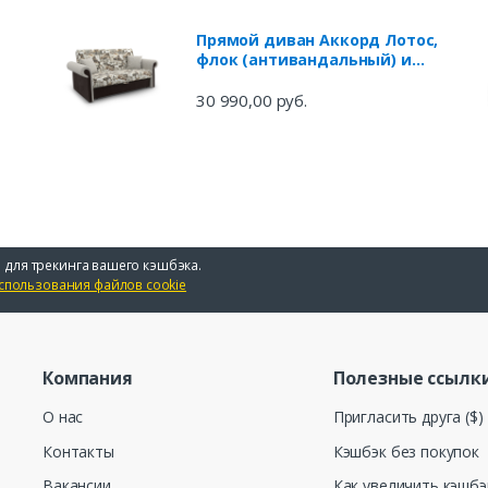
Прямой диван Аккорд Лотос,
флок (антивандальный) и
экокожа
30 990,00 руб.
 для трекинга вашего кэшбэка.
спользования файлов cookie
Компания
Полезные ссылк
О нас
Пригласить друга ($)
Контакты
Кэшбэк без покупок
Вакансии
Как увеличить кэшбэ