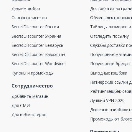
Делаем добро
Доставка из-за гран
Отзывы клиентов
Обмен электронных 
SecretDiscounter Россия
Таблицы размеров и
SecretDiscounter Украина
Отследить посылку
SecretDiscounter Беларусь
Службы доставки по
SecretDiscounter Казахстан
Популярные магази
SecretDiscounter Worldwide
Популярные бренды
Купоны и промокоды
Выгодные кэшбэки
Патнерские ссылки д
Сотрудничество
Рейтинг кэшбэк-серв
Добавить магазин
Лучший VPN 2026
Для СМИ
Дешевые авиабилеты
Для вебмастеров
Промокоды от блог
Промокоды