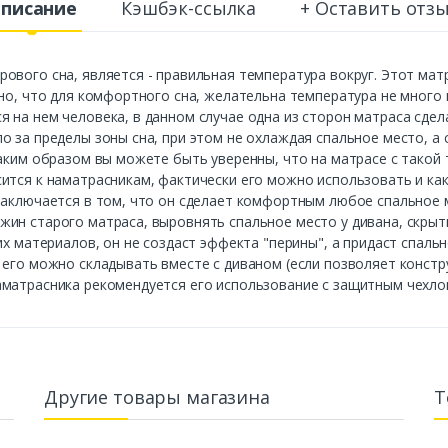
писание
Кэшбэк-ссылка
+ Оставить отз
ового сна, является - правильная температура вокруг. Этот мат
тно, что для комфортного сна, желательна температура не много
на нем человека, в данном случае одна из сторон матраса сдела
 за пределы зоны сна, при этом не охлаждая спальное место, а 
аким образом вы можете быть уверенны, что на матрасе с такой 
ится к наматрасникам, фактически его можно использовать и как
заключается в том, что он сделает комфортным любое спальное м
ин старого матраса, выровнять спальное место у дивана, скрыть
их материалов, он не создаст эффекта "перины", а придаст спаль
 его можно складывать вместе с диваном (если позволяет констр
аматрасника рекомендуется его использование с защитным чехло
Другие товары магазина
Т