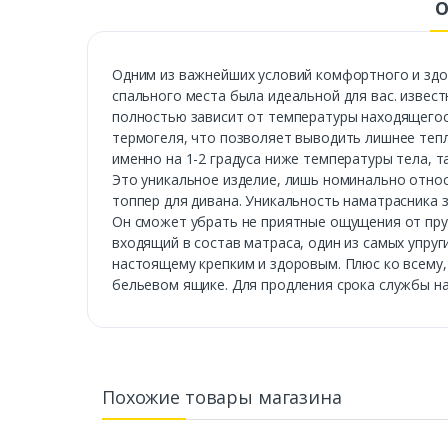
О
Одним из важнейших условий комфортного и здор
спального места была идеальной для вас. извес
полностью зависит от температуры находящегося 
термогеля, что позволяет выводить лишнее тепло
именно на 1-2 градуса ниже температуры тела, т
Это уникальное изделие, лишь номинально относ
топпер для дивана. Уникальность наматрасника 
Он сможет убрать не приятные ощущения от пруж
входящий в состав матраса, один из самых упруг
настоящему крепким и здоровым. Плюс ко всему,
бельевом ящике. Для продления срока службы н
Похожие товары магазина