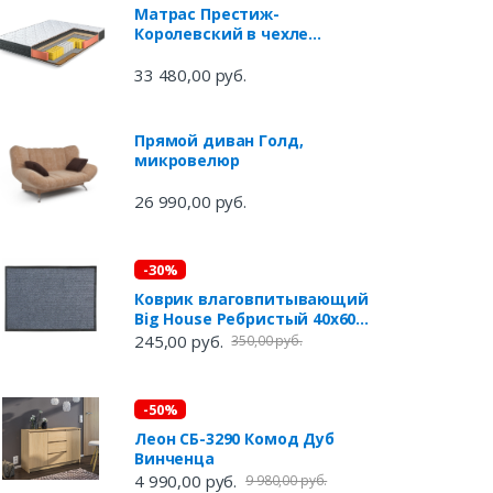
Матрас Престиж-
Королевский в чехле
Магнетик 1600*2000
33 480,00 руб.
Прямой диван Голд,
микровелюр
26 990,00 руб.
-30%
Коврик влаговпитывающий
Big House Ребристый 40x60
см
245,00 руб.
350,00 руб.
-50%
Леон СБ-3290 Комод Дуб
Винченца
4 990,00 руб.
9 980,00 руб.