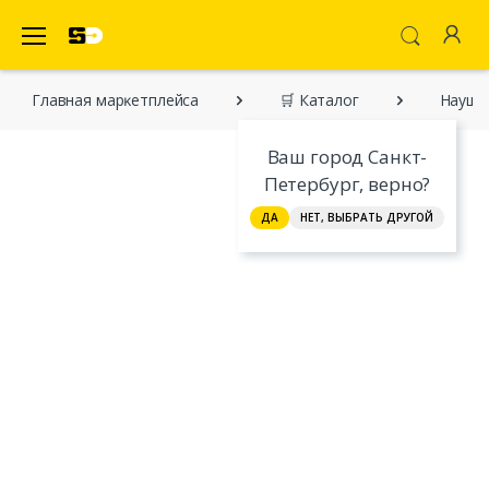
SecretDiscounter Маркетплейс
Главная марĸетплейса
🛒 Каталог
Наушни
Ваш город Санкт-
Петербург, верно?
ДА
НЕТ, ВЫБРАТЬ ДРУГОЙ