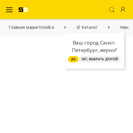
SecretDiscounter Маркетплейс
Главная марĸетплейса
🛒 Каталог
Наволо
Ваш город Санкт-
Петербург, верно?
ДА
НЕТ, ВЫБРАТЬ ДРУГОЙ