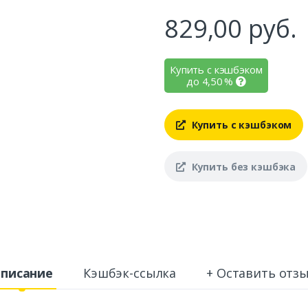
829,00
руб.
Купить с кэшбэком
до
4,50
%
Купить с кэшбэком
Купить без кэшбэка
писание
Кэшбэк-ссылка
+ Оставить отз