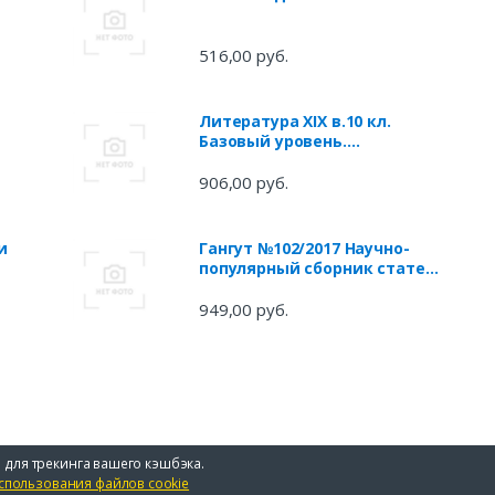
516,00 руб.
Литература XIX в.10 кл.
Базовый уровень.
Методическое пособие.
(ФГОС)
906,00 руб.
и
Гангут №102/2017 Научно-
популярный сборник статей
по истории флота и
судостроения
949,00 руб.
 для трекинга вашего кэшбэка.
спользования файлов cookie