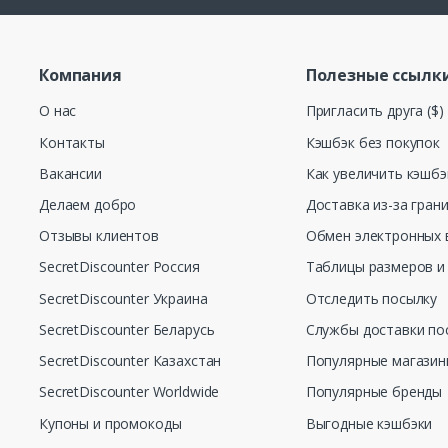
Компания
Полезные ссылк
О нас
Пригласить друга ($)
Контакты
Кэшбэк без покупок
Вакансии
Как увеличить кэшбэ
Делаем добро
Доставка из-за гран
Отзывы клиентов
Обмен электронных 
SecretDiscounter Россия
Таблицы размеров и
SecretDiscounter Украина
Отследить посылку
SecretDiscounter Беларусь
Службы доставки по
SecretDiscounter Казахстан
Популярные магази
SecretDiscounter Worldwide
Популярные бренды
Купоны и промокоды
Выгодные кэшбэки