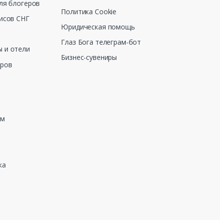
ля блогеров
Политика Cookie
исов СНГ
Юридическая помощь
Глаз Бога телеграм-бот
 и отели
Бизнес-сувениры
еров
зм
ка