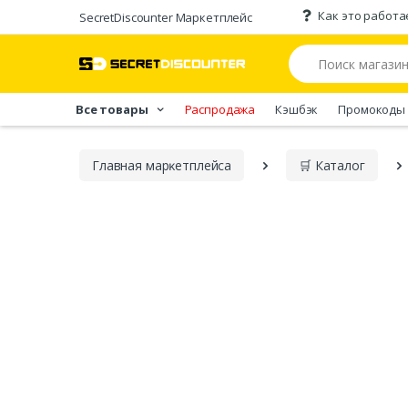
Как это работа
SecretDiscounter Маркетплейс
Все товары
Распродажа
Кэшбэк
Промокоды
Главная марĸетплейса
🛒 Каталог