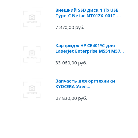
Внешний SSD диск 1 Tb USB
Type-C Netac NT01ZX-001T-
32BK черный
w
7 370,00 руб.
Картридж HP CE401YC для
LaserJet Enterprise M551 М570
М575 голубой
33 060,00 руб.
Запчасть для оргтехники
KYOCERA Узел
термозакрепления FK-5160
для
27 830,00 руб.
P6230cdn/P6235cdn/P7040cdn/P
7240cdn
(302NT93090/302NT93091/302N
T93092)