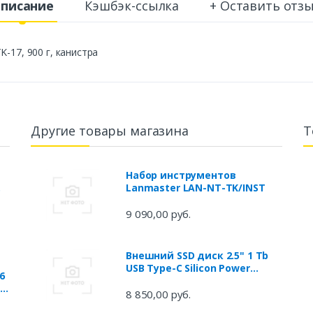
писание
Кэшбэк-ссылка
+ Оставить отз
-17, 900 г, канистра
Другие товары магазина
Т
Набор инструментов
Lanmaster LAN-NT-TK/INST
9 090,00 руб.
Внешний SSD диск 2.5" 1 Tb
USB Type-C Silicon Power
6
SP010TBPSD75PSCK черный
i-
8 850,00 руб.