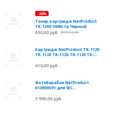
-26%
Тонер-картридж NetProduct
TK-1200 3000стр Черный
630,00 руб.
860,00 руб.
Картридж NetProduct TK-1120
TK-1120 TK-1120 TK-1120 TK-
1120 TK-1120 TK-1120 3000стр
Черный
410,00 руб.
Фотобарабан NetProduct
013R00591 для WC
5325/5330/35 черный 90000стр
5 990,00 руб.