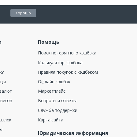
Хорошо
и
Помощь
Поиск потерянного кэшбэка
Калькулятор кэшбэка
к?
Правила покупок с кэшбэком
ицы
Офлайн-кэшбэк
валют
Маркетплейс
 весов
Вопросы и ответы
Служба поддержки
сылок
Карта сайта
ны
Юридическая информация