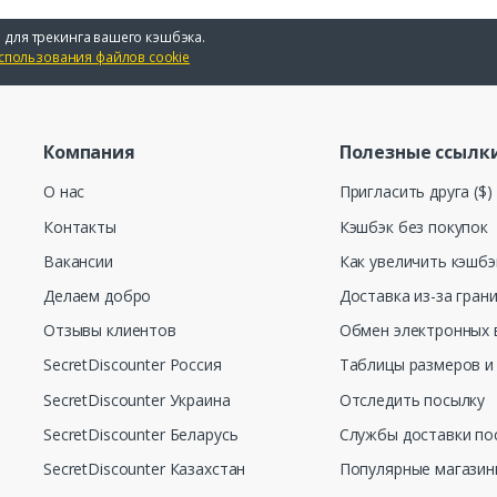
 для трекинга вашего кэшбэка.
спользования файлов cookie
Компания
Полезные ссылк
О нас
Пригласить друга ($)
Контакты
Кэшбэк без покупок
Вакансии
Как увеличить кэшбэ
Делаем добро
Доставка из-за гран
Отзывы клиентов
Обмен электронных 
SecretDiscounter Россия
Таблицы размеров и
SecretDiscounter Украина
Отследить посылку
SecretDiscounter Беларусь
Службы доставки по
SecretDiscounter Казахстан
Популярные магази