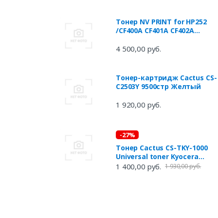
C1127P
Тонер NV PRINT for HP252
/CF400A CF401A CF402A
CF403A,HP M252dw 252n,277d
Premium (1KG) Cyan
4 500,00 руб.
Тонер-картридж Cactus CS-
C2503Y 9500стр Желтый
1 920,00 руб.
-27%
Тонер Cactus CS-TKY-1000
Universal toner Kyocera
черный 1000гр
1 400,00 руб.
1 930,00 руб.