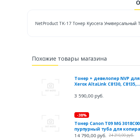
О
NetProduct TK-17 Тонер Kyocera Универсальный TK
Похожие товары магазина
Тонер + девелопер NVP для
Xerox AltaLink C8130, C8135,
C8145, 8155, 8170, VersaLink
C8000, 9000 Type1 (500г)
3 590,00 руб.
Magenta
-38%
Тонер Canon T09 MG 3018C00
пурпурный туба для копира 
SENSYS X C1127iF, C1127i,
14 790,00 руб.
24 210,00 руб.