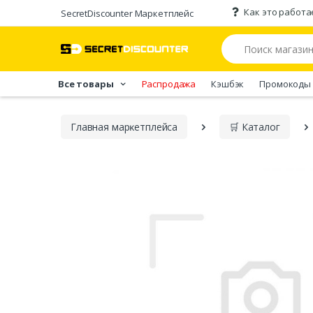
Как это работа
SecretDiscounter Маркетплейс
Все товары
Распродажа
Кэшбэк
Промокоды
Главная марĸетплейса
🛒 Каталог