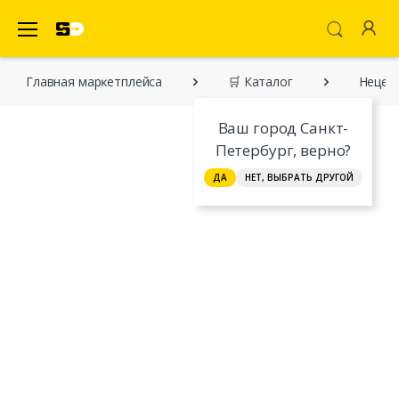
SecretDiscounter Маркетплейс
Главная марĸетплейса
🛒 Каталог
Нецен
Ваш город Санкт-
Петербург, верно?
ДА
НЕТ, ВЫБРАТЬ ДРУГОЙ