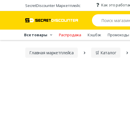
Как это работа
SecretDiscounter Маркетплейс
Все товары
Распродажа
Кэшбэк
Промокоды
Главная марĸетплейса
🛒 Каталог