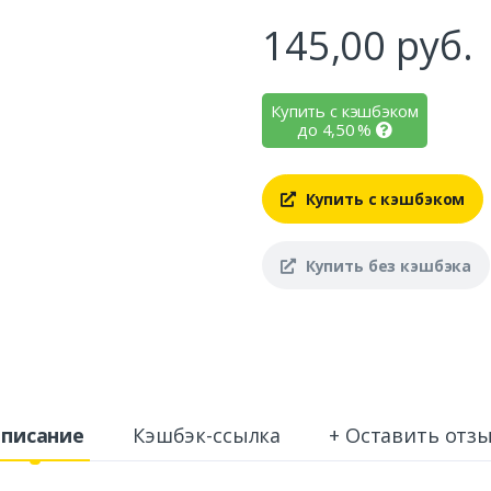
145,00
руб.
Купить с кэшбэком
до
4,50
%
Купить с кэшбэком
Купить без кэшбэка
писание
Кэшбэк-ссылка
+ Оставить отз