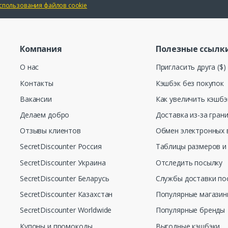
спользования файлов cookie
Компания
Полезные ссылк
О нас
Пригласить друга ($)
Контакты
Кэшбэк без покупок
Вакансии
Как увеличить кэшбэ
Делаем добро
Доставка из-за гран
Отзывы клиентов
Обмен электронных 
SecretDiscounter Россия
Таблицы размеров и
SecretDiscounter Украина
Отследить посылку
SecretDiscounter Беларусь
Службы доставки по
SecretDiscounter Казахстан
Популярные магази
SecretDiscounter Worldwide
Популярные бренды
Купоны и промокоды
Выгодные кэшбэки