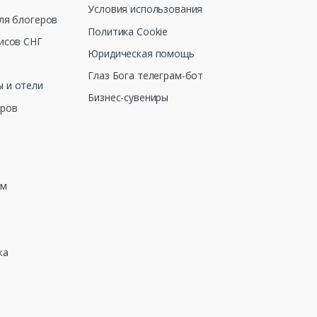
Условия использования
ля блогеров
Политика Cookie
исов СНГ
Юридическая помощь
Глаз Бога телеграм-бот
 и отели
Бизнес-сувениры
еров
зм
ка