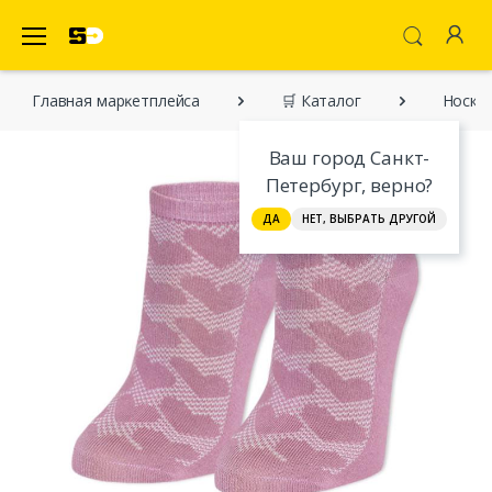
SecretDiscounter Маркетплейс
Главная марĸетплейса
🛒 Каталог
Носки 
Ваш город Санкт-
Петербург, верно?
ДА
НЕТ, ВЫБРАТЬ ДРУГОЙ