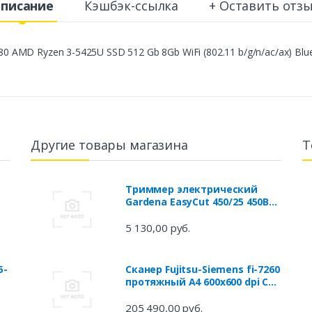
писание
Кэшбэк-ссылка
+ Оставить отз
80 AMD Ryzen 3-5425U SSD 512 Gb 8Gb WiFi (802.11 b/g/n/ac/ax) Bl
Другие товары магазина
Т
Триммер электрический
Gardena EasyCut 450/25 450Вт
неразбор.штан. реж.эл.:леска
5 130,00 руб.
5-
Сканер Fujitsu-Siemens fi-7260
протяжный A4 600x600 dpi CCD
60ppm duplex черный
PA03670-B551
205 490,00 руб.