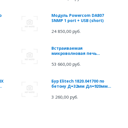
o
Модуль Powercom DA807
SNMP 1 port + USB (short)
24 850,00 руб.
Встраиваемая
микроволновая печь
S
Electrolux LMSD253TM 900 Вт
ce
чёрный нержавеющая сталь
53 660,00 руб.
HX
Бур Elitech 1820.041700 по
X
бетону Д=32мм Дл=920мм
(1пред.) для перфораторов
3 260,00 руб.