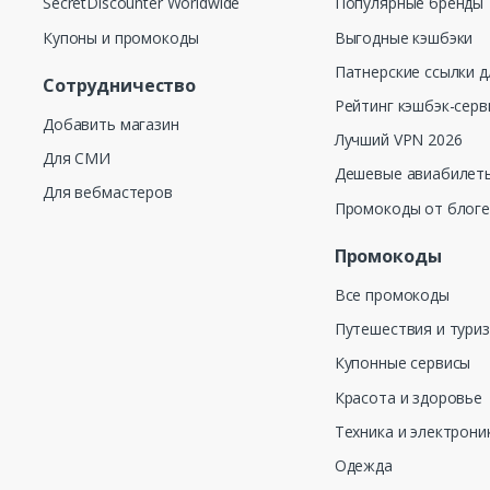
SecretDiscounter Worldwide
Популярные бренды
Купоны и промокоды
Выгодные кэшбэки
Патнерские ссылки д
Сотрудничество
Рейтинг кэшбэк-серв
Добавить магазин
Лучший VPN 2026
Для СМИ
Дешевые авиабилеты
Для вебмастеров
Промокоды от блог
Промокоды
Все промокоды
Путешествия и тури
Купонные сервисы
Красота и здоровье
Техника и электрони
Одежда