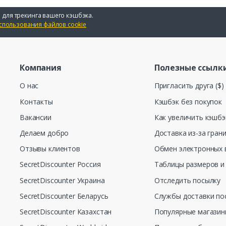
 для трекинга вашего кэшбэка.
спользования файлов cookie
Компания
Полезные ссылк
О нас
Пригласить друга ($)
Контакты
Кэшбэк без покупок
Вакансии
Как увеличить кэшбэ
Делаем добро
Доставка из-за гран
Отзывы клиентов
Обмен электронных 
SecretDiscounter Россия
Таблицы размеров и
SecretDiscounter Украина
Отследить посылку
SecretDiscounter Беларусь
Службы доставки по
SecretDiscounter Казахстан
Популярные магази