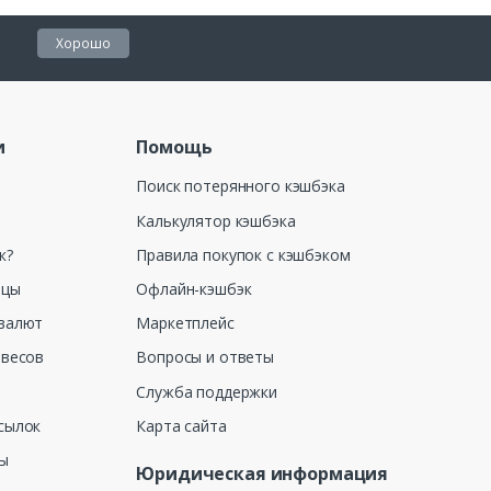
Хорошо
и
Помощь
Поиск потерянного кэшбэка
Калькулятор кэшбэка
к?
Правила покупок с кэшбэком
ицы
Офлайн-кэшбэк
валют
Маркетплейс
 весов
Вопросы и ответы
Служба поддержки
сылок
Карта сайта
ны
Юридическая информация