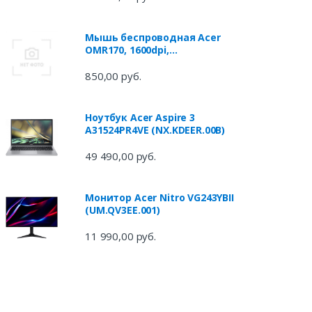
Мышь беспроводная Acer
OMR170, 1600dpi,
Bluetooth/Wireless, Черный
ZL.MCEEE.00N
850,00 руб.
Ноутбук Acer Aspire 3
A31524PR4VE (NX.KDEER.00B)
49 490,00 руб.
Монитор Acer Nitro VG243YBII
(UM.QV3EE.001)
11 990,00 руб.