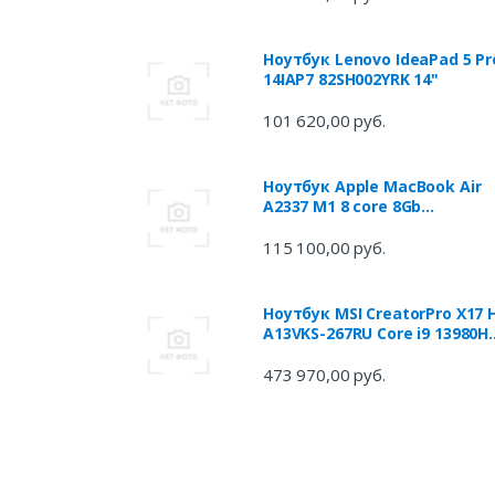
Ноутбук Lenovo IdeaPad 5 Pr
14IAP7 82SH002YRK 14"
101 620,00 руб.
Ноутбук Apple MacBook Air
A2337 M1 8 core 8Gb
SSD256Gb/7 core GPU 13.3" IP
(2560x1600) Mac OS grey spa
115 100,00 руб.
WiFi BT Cam (MGN63ZP/A)
Ноутбук MSI CreatorPro X17 
A13VKS-267RU Core i9 13980H
32Gb SSD2Tb NVIDIA GeForce
RTX 3500 ADA 12Gb 17.3" IPS
473 970,00 руб.
UHD (3840x2160) Windows 11
Prof