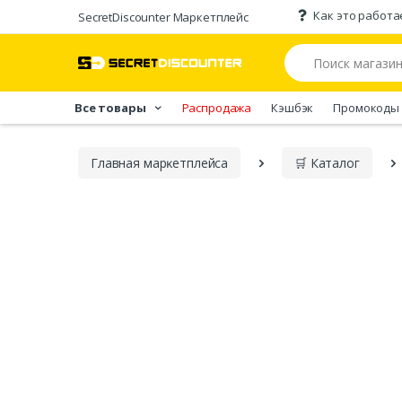
Как это работа
SecretDiscounter Маркетплейс
Все товары
Распродажа
Кэшбэк
Промокоды
Главная марĸетплейса
🛒 Каталог