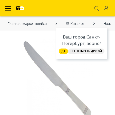
SecretDiscounter Маркетплейс
Главная марĸетплейса
🛒 Каталог
Нож ст
Ваш город Санкт-
Петербург, верно?
ДА
НЕТ, ВЫБРАТЬ ДРУГОЙ