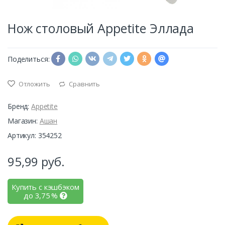
Нож столовый Appetite Эллада
Поделиться:
Отложить
Сравнить
Бренд:
Appetite
Магазин:
Ашан
Артикул: 354252
95,99
руб.
Купить с кэшбэком
до
3,75
%