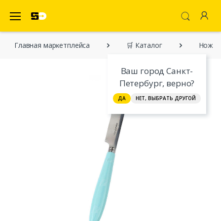
SecretDiscounter Маркетплейс
Главная марĸетплейса
🛒 Каталог
Нож ст
Ваш город Санкт-
Петербург, верно?
ДА
НЕТ, ВЫБРАТЬ ДРУГОЙ