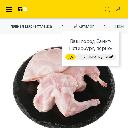
SecretDiscounter Маркетплейс
Главная марĸетплейса
🛒 Каталог
Ножки 
Ваш город Санкт-
Петербург, верно?
ДА
НЕТ, ВЫБРАТЬ ДРУГОЙ