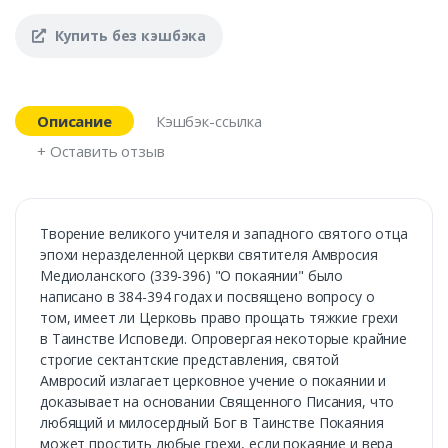
Купить без кэшбэка
Описание
Кэшбэк-ссылка
+ Оставить отзыв
Творение великого учителя и западного святого отца
эпохи неразделенной церкви святителя Амвросия
Медиоланского (339-396) "О покаянии" было
написано в 384-394 годах и посвящено вопросу о
том, имеет ли Церковь право прощать тяжкие грехи
в Таинстве Исповеди. Опровергая некоторые крайние
строгие сектантские представления, святой
Амвросий излагает церковное учение о покаянии и
доказывает на основании Священного Писания, что
любящий и милосердный Бог в Таинстве Покаяния
может простить любые грехи, если покаяние и вера