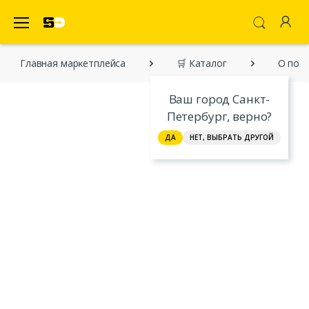
SecretDiscounter Маркетплейс
Главная марĸетплейса
🛒 Каталог
О пок
Ваш город Санкт-
Петербург, верно?
ДА
НЕТ, ВЫБРАТЬ ДРУГОЙ