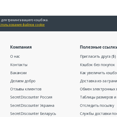
 для трекинга вашего кэшбэка.
спользования файлов cookie
Компания
Полезные ссылк
О нас
Пригласить друга ($)
Контакты
Кэшбэк без покупок
Вакансии
Как увеличить кэшбэ
Делаем добро
Доставка из-за гран
Отзывы клиентов
Обмен электронных 
SecretDiscounter Россия
Таблицы размеров и
SecretDiscounter Украина
Отследить посылку
SecretDiscounter Беларусь
Службы доставки по