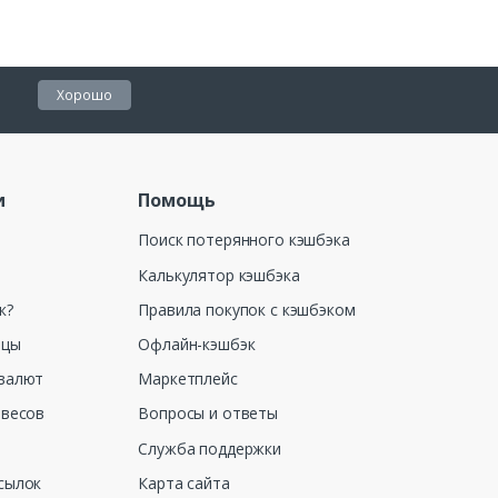
Хорошо
и
Помощь
Поиск потерянного кэшбэка
Калькулятор кэшбэка
к?
Правила покупок с кэшбэком
ицы
Офлайн-кэшбэк
валют
Маркетплейс
 весов
Вопросы и ответы
Служба поддержки
сылок
Карта сайта