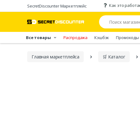
Как это работа
SecretDiscounter Маркетплейс
Все товары
Распродажа
Кэшбэк
Промокоды
Главная марĸетплейса
🛒 Каталог