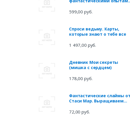
фантастическими опытам
для любознательных
отроков
599,00 руб.
Спроси ведьму. Карты,
которые знают о тебе все
1 497,00 руб.
Дневник Мои секреты
(мишка с сердцем)
178,00 руб.
Фантастические слаймы о
Стаси Мар. Выращиваем
лизуна в домашних услови
с самым популярным DIY-
72,00 руб.
блогером