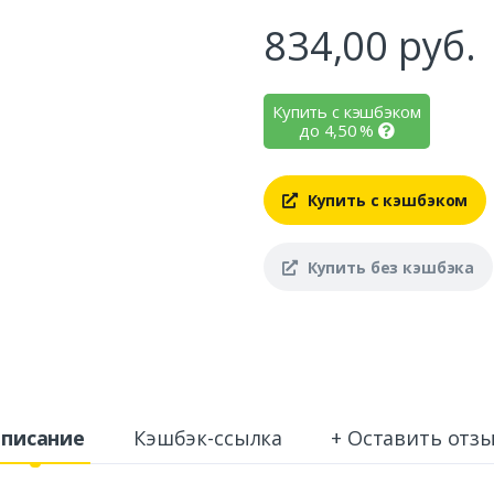
834,00
руб.
Купить с кэшбэком
до
4,50
%
Купить с кэшбэком
Купить без кэшбэка
писание
Кэшбэк-ссылка
+ Оставить отз