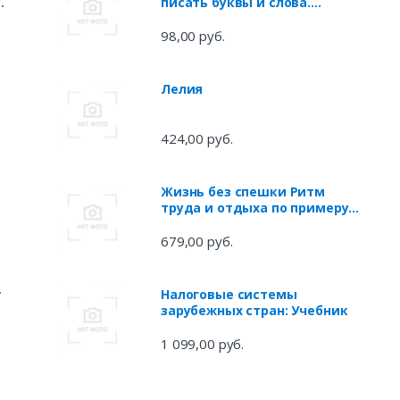
и
писать буквы и слова.
Прописи с методическими
рекомендациями
98,00 руб.
Лелия
424,00 руб.
Жизнь без спешки Ритм
труда и отдыха по примеру
Иисуса (м) Фадлинг
679,00 руб.
т
Налоговые системы
зарубежных стран: Учебник
ях
1 099,00 руб.