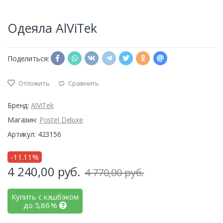
Одеяла AlViTek
Поделиться:
Отложить
Сравнить
Бренд:
AlViTek
Магазин:
Postel Deluxe
Артикул: 423156
-11.11%
4 240,00
руб.
4 770,00 руб.
Купить с кэшбэком
до
5,86
%