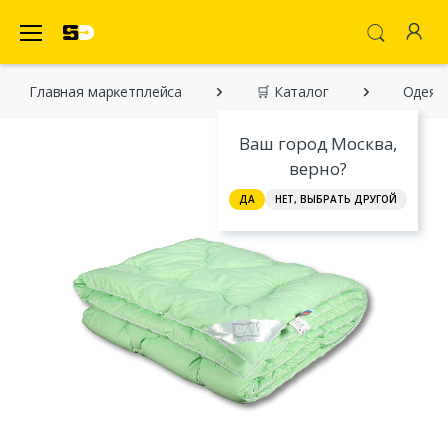
SecretDiscounter Маркетплейс
Главная марĸетплейса
🛒 Каталог
Одеяла
Ваш город Москва,
верно?
ДА
НЕТ, ВЫБРАТЬ ДРУГОЙ