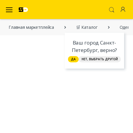
SecretDiscounter Маркетплейс
Главная марĸетплейса
🛒 Каталог
Одеял
Ваш город Санкт-
Петербург, верно?
ДА
НЕТ, ВЫБРАТЬ ДРУГОЙ