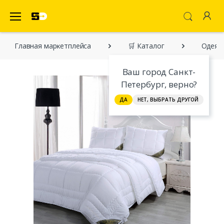
SecretDiscounter Маркетплейс
Главная марĸетплейса
🛒 Каталог
Одеяла
Ваш город Санкт-
Петербург, верно?
ДА
НЕТ, ВЫБРАТЬ ДРУГОЙ