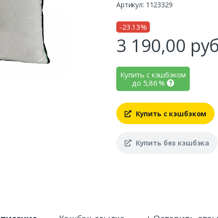
Артикул: 1123329
-23.13%
3 190,00
руб
Купить с кэшбэком
до
5,86
%
Купить с кэшбэком
Купить без кэшбэка