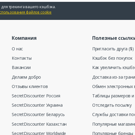
 для трекинга вашего кэшбэка.
спользования файлов cookie
Компания
Полезные ссылк
О нас
Пригласить друга ($)
Контакты
Кэшбэк без покупок
Вакансии
Как увеличить кэшбэ
Делаем добро
Доставка из-за гран
Отзывы клиентов
Обмен электронных 
SecretDiscounter Россия
Таблицы размеров и
SecretDiscounter Украина
Отследить посылку
SecretDiscounter Беларусь
Службы доставки по
SecretDiscounter Казахстан
Популярные магази
SecretDiscounter Worldwide
Популярные бренды