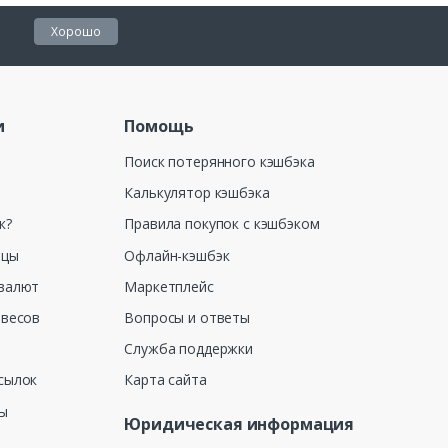
Хорошо
и
Помощь
Поиск потерянного кэшбэка
Калькулятор кэшбэка
к?
Правила покупок с кэшбэком
ицы
Офлайн-кэшбэк
валют
Маркетплейс
 весов
Вопросы и ответы
Служба поддержки
сылок
Карта сайта
ны
Юридическая информация