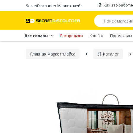
Как это работа
SecretDiscounter Маркетплейс
Все товары
Распродажа
Кэшбэк
Промокоды
Главная марĸетплейса
🛒 Каталог