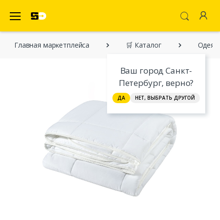
SecretDiscounter Маркетплейс
Главная марĸетплейса
🛒 Каталог
Одеяла
Ваш город Санкт-
Петербург, верно?
ДА
НЕТ, ВЫБРАТЬ ДРУГОЙ