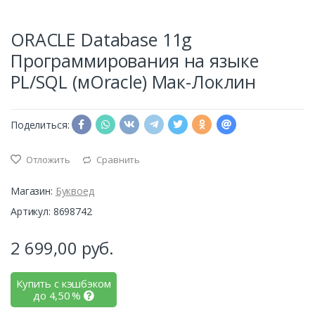
ORACLE Database 11g
Программирования на языке
PL/SQL (мOracle) Мак-Локлин
Поделиться:
Отложить
Сравнить
Магазин:
Буквоед
Артикул: 8698742
2 699,00
руб.
Купить с кэшбэком
до
4,50
%