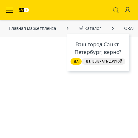
SecretDiscounter Маркетплейс
Главная марĸетплейса
🛒 Каталог
ORACLE
Ваш город Санкт-
Петербург, верно?
ДА
НЕТ, ВЫБРАТЬ ДРУГОЙ