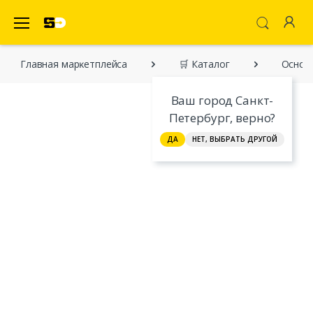
SecretDiscounter Маркетплейс
Главная марĸетплейса
🛒 Каталог
Основ
Ваш город Санкт-
Петербург, верно?
ДА
НЕТ, ВЫБРАТЬ ДРУГОЙ