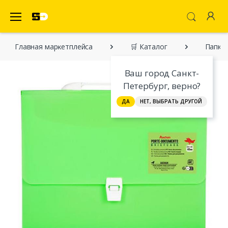
SecretDiscounter Маркетплейс
Главная марĸетплейса
🛒 Каталог
Папка 
Ваш город Санкт-
Петербург, верно?
ДА
НЕТ, ВЫБРАТЬ ДРУГОЙ