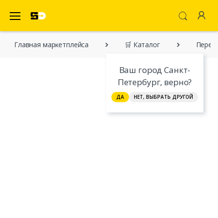
SecretDiscounter Маркетплейс
Главная марĸетплейса
🛒 Каталог
Перев
Ваш город Санкт-
Петербург, верно?
ДА
НЕТ, ВЫБРАТЬ ДРУГОЙ