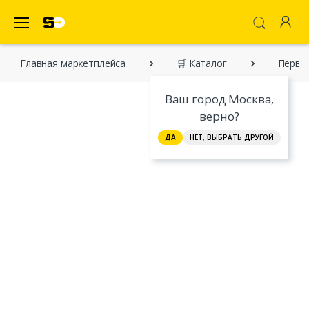
SecretDiscounter Маркетплейс
Главная марĸетплейса
🛒 Каталог
Первые
Ваш город Москва,
верно?
ДА
НЕТ, ВЫБРАТЬ ДРУГОЙ