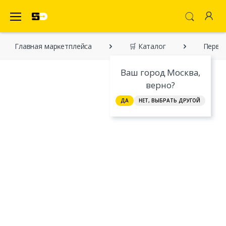
SecretDiscounter Маркетплейс
Главная марĸетплейса
🛒 Каталог
Первые
Ваш город Москва,
верно?
ДА
НЕТ, ВЫБРАТЬ ДРУГОЙ