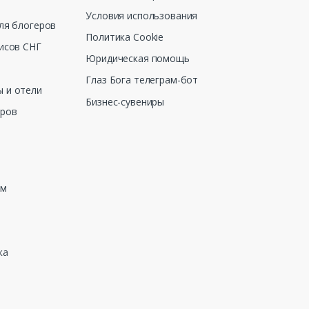
Условия использования
ля блогеров
Политика Cookie
исов СНГ
Юридическая помощь
Глаз Бога телеграм-бот
 и отели
Бизнес-сувениры
еров
зм
ка