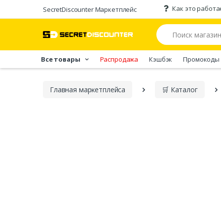
Как это работа
SecretDiscounter Маркетплейс
Все товары
Распродажа
Кэшбэк
Промокоды
Главная марĸетплейса
🛒 Каталог