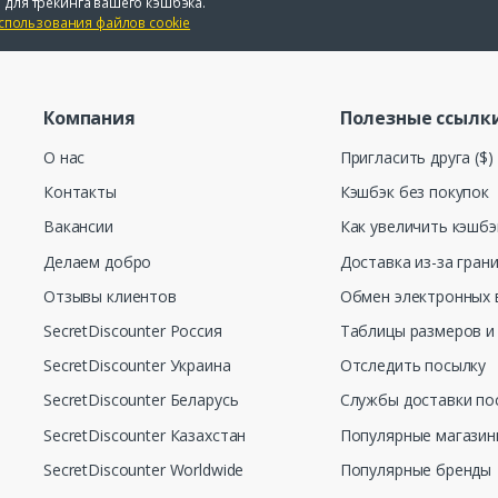
 для трекинга вашего кэшбэка.
спользования файлов cookie
Компания
Полезные ссылк
О нас
Пригласить друга ($)
Контакты
Кэшбэк без покупок
Вакансии
Как увеличить кэшбэ
Делаем добро
Доставка из-за гран
Отзывы клиентов
Обмен электронных 
SecretDiscounter Россия
Таблицы размеров и
SecretDiscounter Украина
Отследить посылку
SecretDiscounter Беларусь
Службы доставки по
SecretDiscounter Казахстан
Популярные магази
SecretDiscounter Worldwide
Популярные бренды