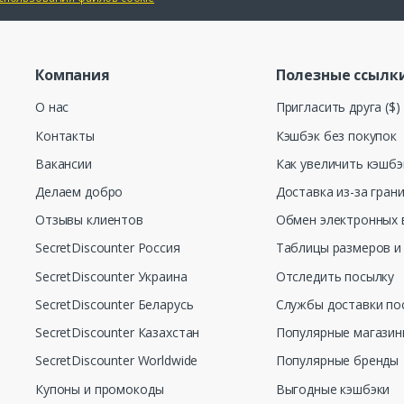
Компания
Полезные ссылк
О нас
Пригласить друга ($)
Контакты
Кэшбэк без покупок
Вакансии
Как увеличить кэшбэ
Делаем добро
Доставка из-за гран
Отзывы клиентов
Обмен электронных 
SecretDiscounter Россия
Таблицы размеров и
SecretDiscounter Украина
Отследить посылку
SecretDiscounter Беларусь
Службы доставки по
SecretDiscounter Казахстан
Популярные магази
SecretDiscounter Worldwide
Популярные бренды
Купоны и промокоды
Выгодные кэшбэки