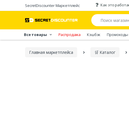
Как это работа
SecretDiscounter Маркетплейс
Все товары
Распродажа
Кэшбэк
Промокоды
Главная марĸетплейса
🛒 Каталог