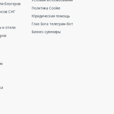
ля блогеров
Политика Cookie
исов СНГ
Юридическая помощь
Глаз Бога телеграм-бот
 и отели
Бизнес-сувениры
еров
зм
ка