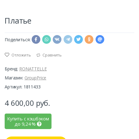
Платье
Поделиться:
Отложить
Сравнить
Бренд:
RONATTELLE
Магазин:
GroupPrice
Артикул: 1811433
4 600,00
руб.
Купить с кэшбэком
до
9,24
%