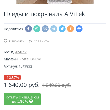
Пледы и покрывала AlViTek
Поделиться:
Отложить
Сравнить
Бренд:
AlViTek
Магазин:
Postel Deluxe
Артикул: 1049832
-10.87%
1 640,00
руб.
1 840,00 руб.
Купить с кэшбэком
до
5,86
%