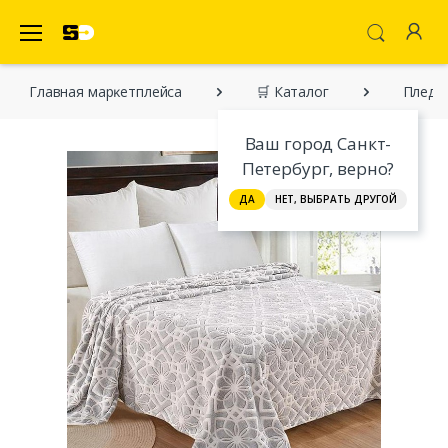
SecretDiscounter Маркетплейс
Главная марĸетплейса
🛒 Каталог
Пледы 
Ваш город Санкт-
Петербург, верно?
ДА
НЕТ, ВЫБРАТЬ ДРУГОЙ