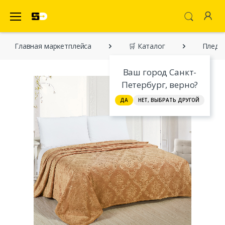
SecretDiscounter Маркетплейс
Главная марĸетплейса
🛒 Каталог
Пледы 
Ваш город Санкт-
Петербург, верно?
ДА
НЕТ, ВЫБРАТЬ ДРУГОЙ