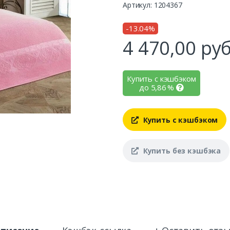
Артикул: 1204367
-13.04%
4 470,00
руб
Купить с кэшбэком
до
5,86
%
Купить с кэшбэком
Купить без кэшбэка