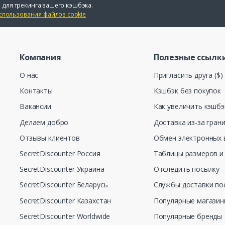
 для трекинга вашего кэшбэка.
спользования файлов cookie
Компания
Полезные ссылк
О нас
Пригласить друга ($)
Контакты
Кэшбэк без покупок
Вакансии
Как увеличить кэшбэ
Делаем добро
Доставка из-за гран
Отзывы клиентов
Обмен электронных 
SecretDiscounter Россия
Таблицы размеров и
SecretDiscounter Украина
Отследить посылку
SecretDiscounter Беларусь
Службы доставки по
SecretDiscounter Казахстан
Популярные магази
SecretDiscounter Worldwide
Популярные бренды