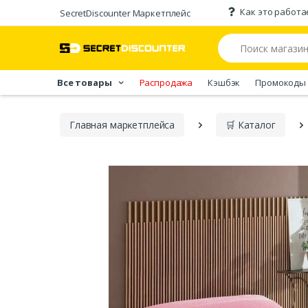
Как это работа
SecretDiscounter Маркетплейс
Все товары
Распродажа
Кэшбэк
Промокоды
Главная марĸетплейса
🛒 Каталог