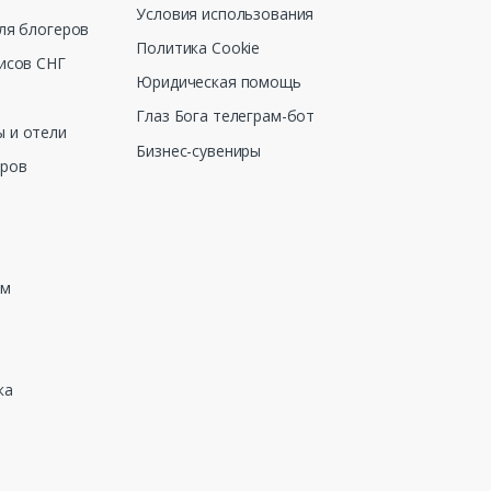
Условия использования
ля блогеров
Политика Cookie
исов СНГ
Юридическая помощь
Глаз Бога телеграм-бот
 и отели
Бизнес-сувениры
еров
зм
ка