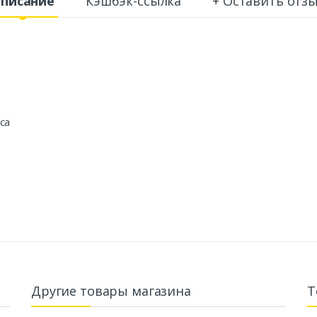
писание
Кэшбэк-ссылка
+ Оставить отз
са
Другие товары магазина
Т