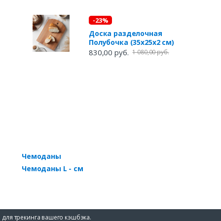
-23%
Доскa рaзделочнaя
Полубочкa (35х25х2 см)
830,00 руб.
1 080,00 руб.
Чемоданы
Чемоданы L - см
 для трекинга вашего кэшбэка.