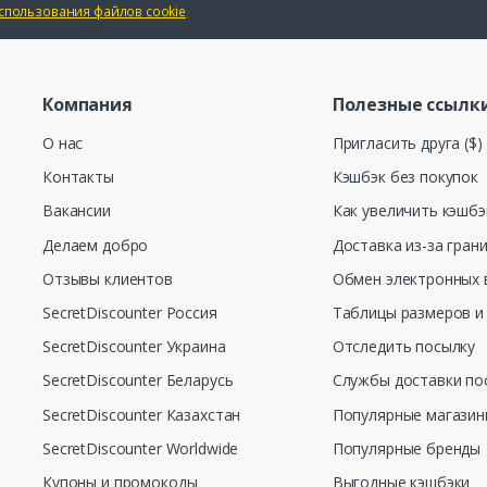
спользования файлов cookie
Компания
Полезные ссылк
О нас
Пригласить друга ($)
Контакты
Кэшбэк без покупок
Вакансии
Как увеличить кэшбэ
Делаем добро
Доставка из-за гран
Отзывы клиентов
Обмен электронных 
SecretDiscounter Россия
Таблицы размеров и
SecretDiscounter Украина
Отследить посылку
SecretDiscounter Беларусь
Службы доставки по
SecretDiscounter Казахстан
Популярные магази
SecretDiscounter Worldwide
Популярные бренды
Купоны и промокоды
Выгодные кэшбэки