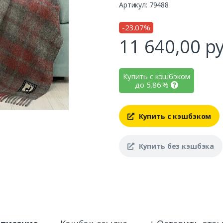
Артикул: 79488
-23.07%
11 640,00
ру
Купить с кэшбэком
до
5,86
%
Купить с кэшбэком
Купить без кэшбэка