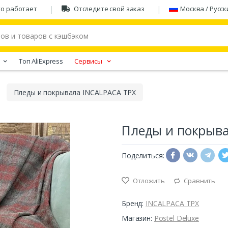
то работает
Отследите свой заказ
Москва / Русск
Tоп AliExpress
Сервисы
Пледы и покрывала INCALPACA TPX
Пледы и покрыва
Поделиться:
Отложить
Сравнить
Бренд:
INCALPACA TPX
Магазин:
Postel Deluxe