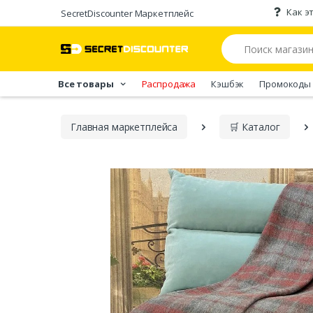
Как э
SecretDiscounter Маркетплейс
Все товары
Распродажа
Кэшбэк
Промокоды
Главная марĸетплейса
🛒 Каталог