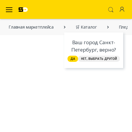
SecretDiscounter Маркетплейс
Главная марĸетплейса
🛒 Каталог
Пледы 
Ваш город Санкт-
Петербург, верно?
ДА
НЕТ, ВЫБРАТЬ ДРУГОЙ