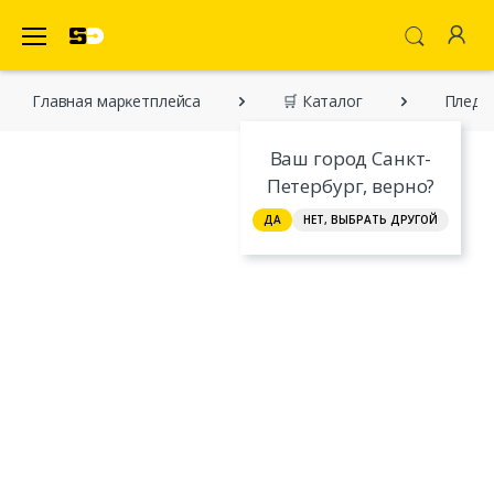
SecretDiscounter Маркетплейс
Главная марĸетплейса
🛒 Каталог
Пледы 
Ваш город Санкт-
Петербург, верно?
ДА
НЕТ, ВЫБРАТЬ ДРУГОЙ