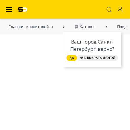
SecretDiscounter Маркетплейс
Главная марĸетплейса
🛒 Каталог
Пледы
Ваш город Санкт-
Петербург, верно?
ДА
НЕТ, ВЫБРАТЬ ДРУГОЙ